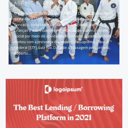
AGOSTO 8, 2026
O governador do Amazonas, Roberto Cidade, visitou nesta
sexta-feira (7/8) o projeto social Osvaldo Alves, no bairro
Coroado, zona Leste de Manaus. A iniciativa atende
crianças e adolescentes em situação de vulnerabilidade
social por meio de atividades esportivas. A visita também
contou com a presença do ministro do Supremo Tribunal
Federal (STF), Luiz Fux. Durante a passagem pelo projeto,
Roberto…