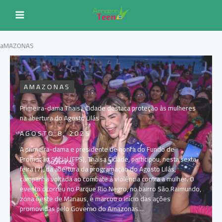
Ir
para
o
conteúdo
aMAZONAS
AMAZONAS
Primeira-dama Thaisa Cidade destaca proteção às mulheres
na abertura do Agosto Lilás
AGOSTO 8, 2026
A primeira-dama e presidente de honra do Fundo de
Promoção Social (FPS), Thaisa Cidade, participou, nesta sexta-
feira (7), da abertura da programação do Agosto Lilás,
campanha voltada ao combate à violência contra a mulher. O
evento ocorreu no Parque Rio Negro, no bairro São Raimundo,
zona oeste de Manaus, e marcou o início das ações
promovidas pelo Governo do Amazonas…