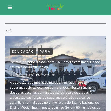
Ir
para
o
conteúdo
Pará
EDUCAÇÃO
PARÁ
No Pará, primeiro dia do Enem 2025 ocorre com tranquilidade
em mais de 80 municípios
NOVEMBRO 10, 2025
A operação, que mobilizou mais de 4 mil agentes de
segurança pública, ocorreu sem grandes intercorrências
desde as escoltas de malotes até os locais de provas A
articulação das forças de segurança e órgãos parceiros
garantiu a normalidade no primeiro dia do Exame Nacional do
Ensino Médio (Enem), neste domingo (9), em 86 municípios do