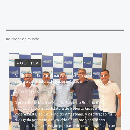
Ao redor do mundo
POLITICA
Aliado de partido de Omar Aziz, prefeito de Manicoré
adere à candidatura de Roberto Cidade
AGOSTO 6, 2026
O prefeito de Manicoré, Lúcio Flávio do Rosário (PSD),
anunciou apoio à candidatura de Roberto Cidade (União
Progressista) ao Governo do Amazonas. A declaração foi
divulgada por meio de um vídeo publicado nas redes
sociais e chamou atenção por partir de um gestor filiado ao