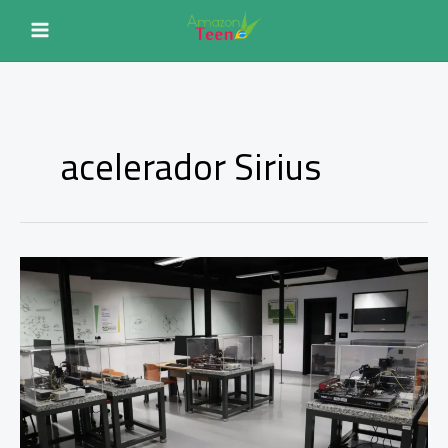
Ir
para
o
conteúdo
acelerador Sirius