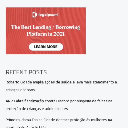
e
alimentação
grátis
abre
inscrições
para
curso
de
Ciência
e
Tecnologia
RECENT POSTS
Roberto Cidade amplia ações de saúde e leva mais atendimento a
crianças e idosos
ANPD abre fiscalização contra Discord por suspeita de falhas na
proteção de crianças e adolescentes
Primeira-dama Thaisa Cidade destaca proteção às mulheres na
abertura do Agosto Lilás