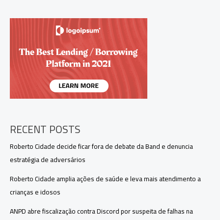
garante
empréstimo
de
US$
750
milhões
para
pequenos
empreendedores
RECENT POSTS
Roberto Cidade decide ficar fora de debate da Band e denuncia
estratégia de adversários
Roberto Cidade amplia ações de saúde e leva mais atendimento a
crianças e idosos
ANPD abre fiscalização contra Discord por suspeita de falhas na