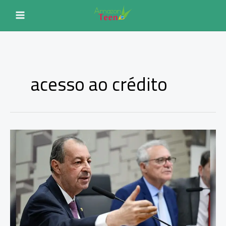
Ir
para
o
conteúdo
acesso ao crédito