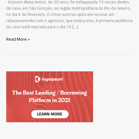
A jovem Alana Anísio, de 20 anos, foi esfaqueada 15 vezes dentro
de casa, em São Gonçalo, na região metropolitana do Rio de Janeiro,
no dia 6 de fevereiro. O crime ocorreu após ela recusar um
relacionamento com o agressor, que está preso. A primeira audiência
do caso está marcada para o dia 15 […]
Jovem
Read More »
esfaqueada
15
vezes
convoca
ato
por
justiça
em
São
Gonçalo