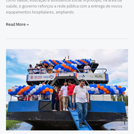
como saúde, educação e assistência social. A princípio, na área da
saúde, o governo reforçou a rede pública com a entrega de novos
equipamentos hospitalares, ampliando
Roberto
Read More »
Cidade
acelera
ações
no
governo
e
prioriza
saúde,
social
e
transparência