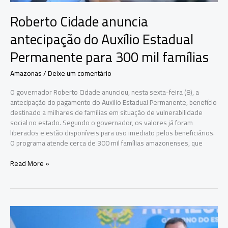
sociais
em
Roberto Cidade anuncia
Parintins
antecipação do Auxílio Estadual
Permanente para 300 mil famílias
Amazonas
/
Deixe um comentário
O governador Roberto Cidade anunciou, nesta sexta-feira (8), a
antecipação do pagamento do Auxílio Estadual Permanente, benefício
destinado a milhares de famílias em situação de vulnerabilidade
social no estado. Segundo o governador, os valores já foram
liberados e estão disponíveis para uso imediato pelos beneficiários.
O programa atende cerca de 300 mil famílias amazonenses, que
Roberto
Read More »
Cidade
anuncia
antecipação
do
Auxílio
Estadual