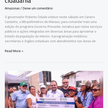
cidadania
Amazonas
/
Deixe um comentário
O governador Roberto Cidade esteve neste sábado em Careiro
Castanho, a 88 quilômetros de Manaus, para comandar mais uma
edição do programa Governo Presente, iniciativa que reúne serviços
públicos e ações integradas em diversas áreas para aproximar o
Estado da população do interior. A programação mobilizou
secretarias e órgãos estaduais com atendimentos nas áreas de
Roberto
Read More »
Cidade
leva
Governo
Presente
a
Careiro
Castanho
com
ações
em
saúde,