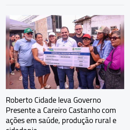
entrega
documentos,
crédito
e
equipamentos
durante
Governo
Presente
na
zona
leste
de
Manaus
Roberto Cidade leva Governo
Presente a Careiro Castanho com
ações em saúde, produção rural e