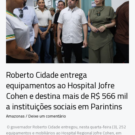
saúde,
segurança,
infraestrutura
e
área
social
em
apenas
30
dias
Roberto Cidade entrega
equipamentos ao Hospital Jofre
Cohen e destina mais de R$ 566 mil
a instituições sociais em Parintins
Amazonas
/
Deixe um comentário
O governador Roberto Cidade entregou, nesta quarta-feira (3), 252
equipamentos e mobiliários ao Hospital Regional Jofre Cohen, em