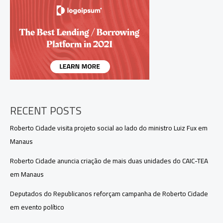
Boa
Vista
do
Ramos
e
leva
atendimento
médico
aos
ribeirinhos
RECENT POSTS
Roberto Cidade visita projeto social ao lado do ministro Luiz Fux em
Manaus
Roberto Cidade anuncia criação de mais duas unidades do CAIC-TEA
em Manaus
Deputados do Republicanos reforçam campanha de Roberto Cidade
em evento político