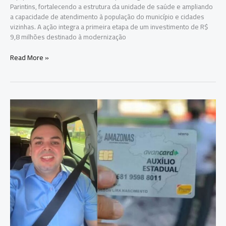
Parintins, fortalecendo a estrutura da unidade de saúde e ampliando
a capacidade de atendimento à população do município e cidades
vizinhas. A ação integra a primeira etapa de um investimento de R$
9,8 milhões destinado à modernização
Roberto
Read More »
Cidade
entrega
equipamentos
ao
Hospital
Jofre
Cohen
e
destina
mais
de
R$
566
mil
a
instituições