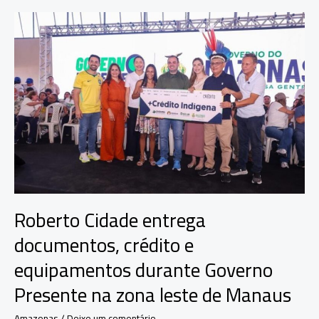
acompanha
ações
do
Governo
Presente
em
Itacoatiara
Roberto Cidade entrega
documentos, crédito e
equipamentos durante Governo
Presente na zona leste de Manaus
Amazonas
/
Deixe um comentário