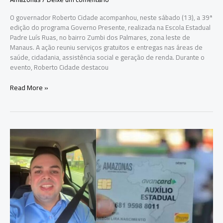
O governador Roberto Cidade acompanhou, neste sábado (13), a 39ª
edição do programa Governo Presente, realizada na Escola Estadual
Padre Luís Ruas, no bairro Zumbi dos Palmares, zona leste de
Manaus. A ação reuniu serviços gratuitos e entregas nas áreas de
saúde, cidadania, assistência social e geração de renda. Durante o
evento, Roberto Cidade destacou
Roberto
Read More »
Cidade
entrega
documentos,
crédito
e
equipamentos
durante
Governo
Presente
na
zona
leste
de