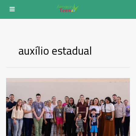
Ir
para
o
conteúdo
auxílio estadual