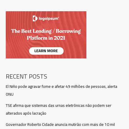
do
Auxílio
Estadual
Permanente
para
300
mil
famílias
RECENT POSTS
El Niño pode agravar fome e afetar 49 milhões de pessoas, alerta
ONU
TSE afirma que sistemas das urnas eletrônicas não podem ser
alterados após lacração
Governador Roberto Cidade anuncia mutirão com mais de 10 mil