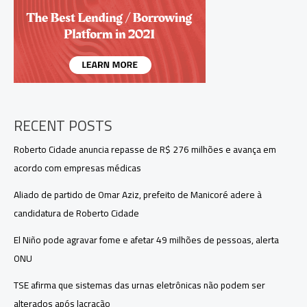
Ana
Paula
e
Leandro
RECENT POSTS
Roberto Cidade anuncia repasse de R$ 276 milhões e avança em
acordo com empresas médicas
Aliado de partido de Omar Aziz, prefeito de Manicoré adere à
candidatura de Roberto Cidade
El Niño pode agravar fome e afetar 49 milhões de pessoas, alerta
ONU
TSE afirma que sistemas das urnas eletrônicas não podem ser
alterados após lacração