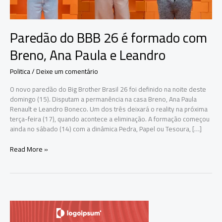
Paredão do BBB 26 é formado com
Breno, Ana Paula e Leandro
Politica
/
Deixe um comentário
O novo paredão do Big Brother Brasil 26 foi definido na noite deste
domingo (15). Disputam a permanência na casa Breno, Ana Paula
Renault e Leandro Boneco. Um dos três deixará o reality na próxima
terça-feira (17), quando acontece a eliminação. A formação começou
ainda no sábado (14) com a dinâmica Pedra, Papel ou Tesoura, […]
Paredão
Read More »
do
BBB
26
é
formado
com
Breno,