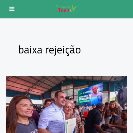
Ir
para
o
conteúdo
baixa rejeição