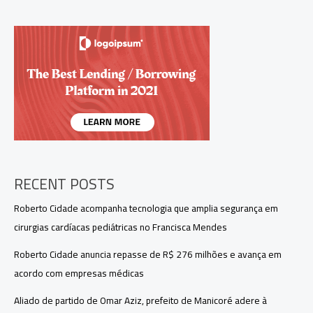
de
Roberto
Cidade
e
perfil
de
diálogo
no
Amazonas
RECENT POSTS
Roberto Cidade acompanha tecnologia que amplia segurança em
cirurgias cardíacas pediátricas no Francisca Mendes
Roberto Cidade anuncia repasse de R$ 276 milhões e avança em
acordo com empresas médicas
Aliado de partido de Omar Aziz, prefeito de Manicoré adere à