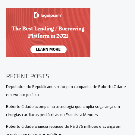
e
alimentação
grátis
abre
inscrições
para
curso
de
Ciência
e
Tecnologia
RECENT POSTS
Deputados do Republicanos reforçam campanha de Roberto Cidade
em evento político
Roberto Cidade acompanha tecnologia que amplia segurança em
cirurgias cardíacas pediátricas no Francisca Mendes
Roberto Cidade anuncia repasse de R$ 276 milhões e avança em
acordo com empresas médicas