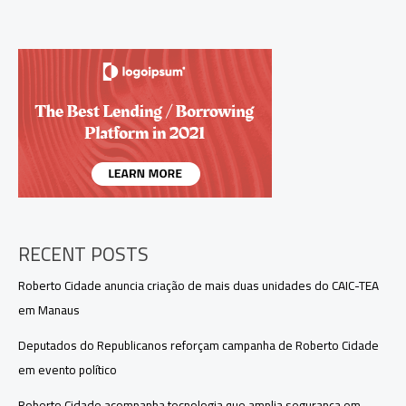
tomógrafo
e
reforça
atendimento
pediátrico
no
Amazonas
RECENT POSTS
Roberto Cidade anuncia criação de mais duas unidades do CAIC-TEA
em Manaus
Deputados do Republicanos reforçam campanha de Roberto Cidade
em evento político
Roberto Cidade acompanha tecnologia que amplia segurança em