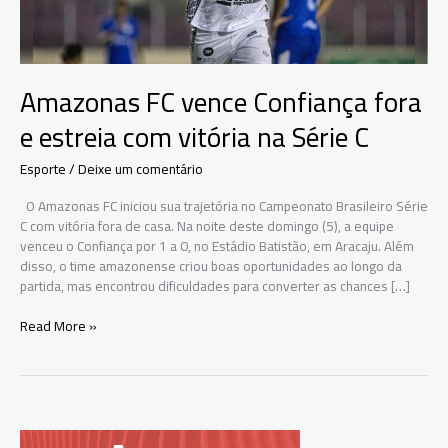
Amazonas FC vence Confiança fora
e estreia com vitória na Série C
Esporte
/
Deixe um comentário
O Amazonas FC iniciou sua trajetória no Campeonato Brasileiro Série
C com vitória fora de casa. Na noite deste domingo (5), a equipe
venceu o Confiança por 1 a 0, no Estádio Batistão, em Aracaju. Além
disso, o time amazonense criou boas oportunidades ao longo da
partida, mas encontrou dificuldades para converter as chances […]
Amazonas
Read More »
FC
vence
Confiança
fora
e
estreia