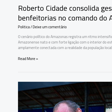
Roberto Cidade consolida ge
benfeitorias no comando do
Politica
/
Deixe um comentário
O cenário político do Amazonas registra um ritmo intensi
Amazonense nato e com forte ligação com o interior do es
amplamente conectada com a realidade da população loca
Roberto
Read More »
Cidade
consolida
gestão
acelerada
e
acumula
benfeitorias
no
comando