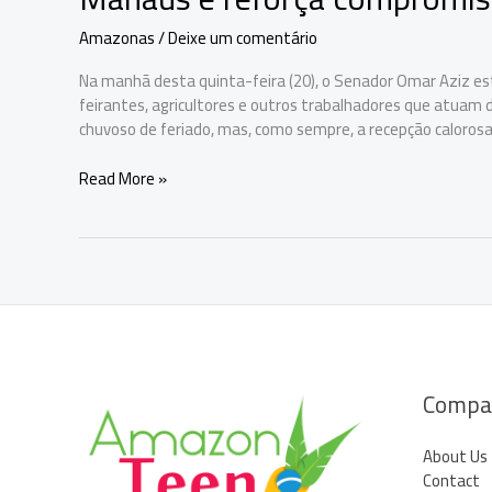
Amazonas
/
Deixe um comentário
Na manhã desta quinta-feira (20), o Senador Omar Aziz es
feirantes, agricultores e outros trabalhadores que atuam 
chuvoso de feriado, mas, como sempre, a recepção caloros
Omar
Read More »
Aziz
visita
trabalhadores
da
Feira
do
Produtor
em
Manaus
Compa
e
reforça
About Us
compromisso
Contact
com