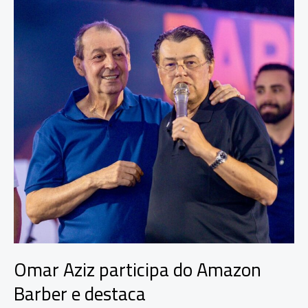
interior
e
reforça
atuação
social
em
Coari
Omar Aziz participa do Amazon
Barber e destaca