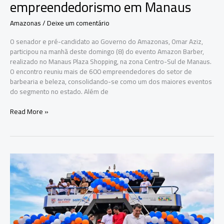
empreendedorismo em Manaus
Amazonas
/
Deixe um comentário
O senador e pré-candidato ao Governo do Amazonas, Omar Aziz,
participou na manhã deste domingo (8) do evento Amazon Barber,
realizado no Manaus Plaza Shopping, na zona Centro-Sul de Manaus.
O encontro reuniu mais de 600 empreendedores do setor de
barbearia e beleza, consolidando-se como um dos maiores eventos
do segmento no estado. Além de
Omar
Read More »
Aziz
participa
do
Amazon
Barber
e
destaca
empreendedorismo
em
Manaus