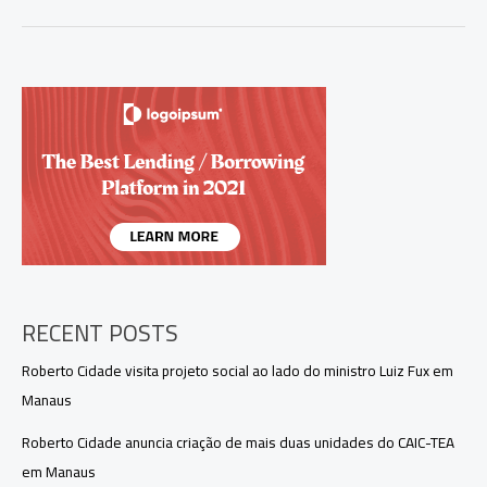
Omar
Aziz
garante
empréstimo
de
US$
750
milhões
para
pequenos
empreendedores
RECENT POSTS
Roberto Cidade visita projeto social ao lado do ministro Luiz Fux em
Manaus
Roberto Cidade anuncia criação de mais duas unidades do CAIC-TEA
em Manaus