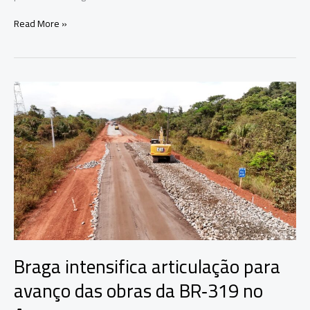
Eduardo
Read More »
Braga
inaugura
UBS
Fluvial
em
Boa
Vista
do
Ramos
e
leva
atendimento
médico
aos
ribeirinhos
Braga intensifica articulação para
avanço das obras da BR‑319 no