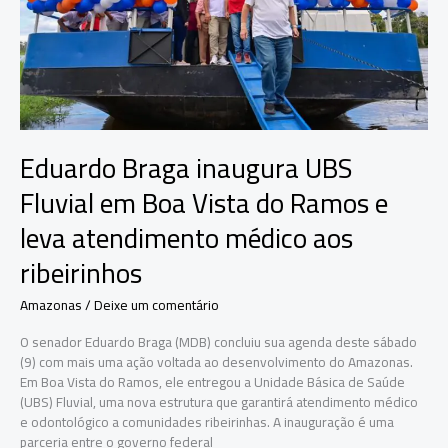
Eduardo Braga inaugura UBS
Fluvial em Boa Vista do Ramos e
leva atendimento médico aos
ribeirinhos
Amazonas
/
Deixe um comentário
O senador Eduardo Braga (MDB) concluiu sua agenda deste sábado
(9) com mais uma ação voltada ao desenvolvimento do Amazonas.
Em Boa Vista do Ramos, ele entregou a Unidade Básica de Saúde
(UBS) Fluvial, uma nova estrutura que garantirá atendimento médico
e odontológico a comunidades ribeirinhas. A inauguração é uma
parceria entre o governo federal