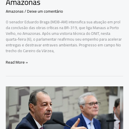
Amazonas
Amazonas
/
Deixe um comentário
O senador Eduardo Braga (MDB‑AM) intensifica sua atuação em prol
da conclusão das obras críticas na BR‑319, que liga Manaus a Porto
Velho, no Amazonas. Após uma vistoria técnica do DNIT, nesta
quarta-feira (6), o parlamentar reafirmou seu empenho para acelerar
entregas e destravar entraves ambientais. Progresso em campo No
trecho do Careiro da Várzea,
Braga
Read More »
intensifica
articulação
para
avanço
das
obras
da
BR‑319
no
Amazonas