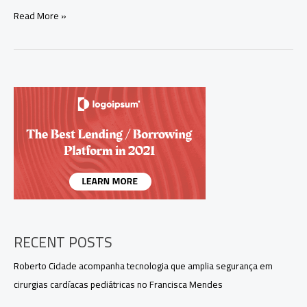
Roberto
Read More »
Cidade
registra
chapa
com
Serafim
Corrêa
para
eleição
indireta
ao
governo
do
Amazonas,
marcada
para
4
RECENT POSTS
de
maio
Roberto Cidade acompanha tecnologia que amplia segurança em
na
cirurgias cardíacas pediátricas no Francisca Mendes
ALE-
AM.