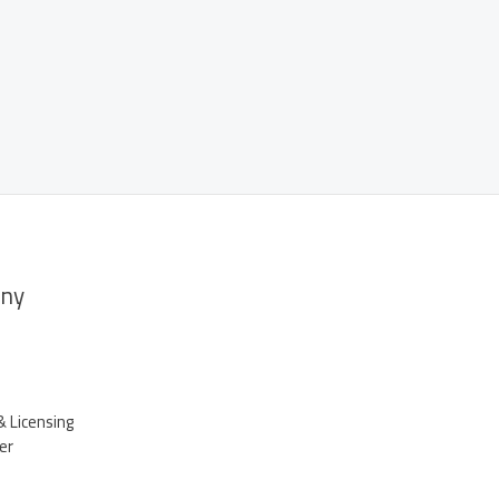
ny
& Licensing
er