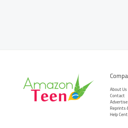
combate
a
incêndios
no
interior
Compa
About Us
Contact
Advertise
Reprints 
Help Cent