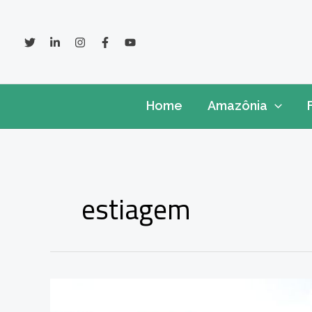
Ir
para
o
conteúdo
Home
Amazônia
estiagem