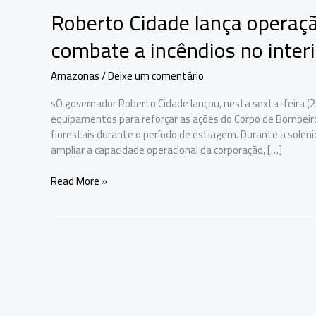
Roberto Cidade lança operaç
combate a incêndios no inter
Amazonas
/
Deixe um comentário
sO governador Roberto Cidade lançou, nesta sexta-feira (
equipamentos para reforçar as ações do Corpo de Bombeir
florestais durante o período de estiagem. Durante a solen
ampliar a capacidade operacional da corporação, […]
Roberto
Read More »
Cidade
lança
operação
Amazonas
+
Verde
e
reforça