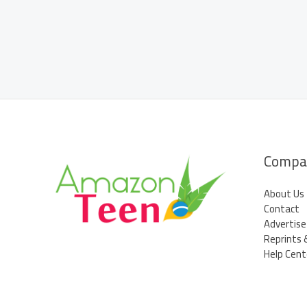
para
ser
expulsa:
“Era
a
única
forma
de
sair”
Compa
About Us
Contact
Advertise
Reprints 
Help Cent