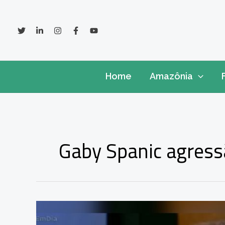
Ir
para
o
conteúdo
Home
Amazônia
Gaby Spanic agres