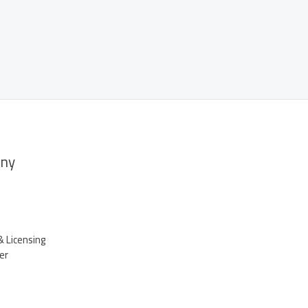
ny
& Licensing
er