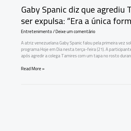
Gaby Spanic diz que agrediu
ser expulsa: “Era a única form
Entretenimento
/
Deixe um comentário
A atriz venezuelana Gaby Spanic falou pela primeira vez s
programa Hoje em Dia nesta terça-feira (21). A participante
após agredir a colega Tamires com um tapa no rosto dura
Gaby
Read More »
Spanic
diz
que
agrediu
Tamires
em
A
Fazenda
17