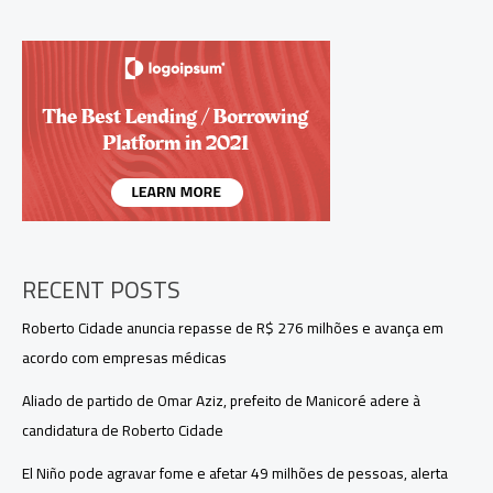
de
tarifas
dos
EUA
sobre
produtos
brasileiros
RECENT POSTS
Roberto Cidade anuncia repasse de R$ 276 milhões e avança em
acordo com empresas médicas
Aliado de partido de Omar Aziz, prefeito de Manicoré adere à
candidatura de Roberto Cidade
El Niño pode agravar fome e afetar 49 milhões de pessoas, alerta