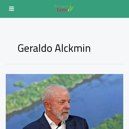
Ir
para
o
conteúdo
Geraldo Alckmin