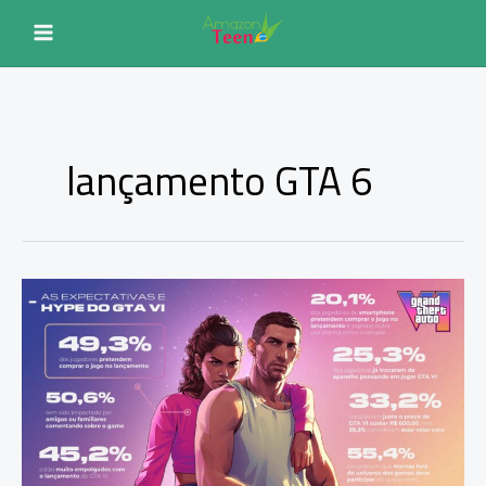
Ir
para
o
conteúdo
lançamento GTA 6