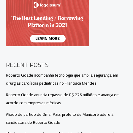
e
cultura
gamer
no
Brasil,
aponta
pesquisa
RECENT POSTS
Roberto Cidade acompanha tecnologia que amplia segurança em
cirurgias cardíacas pediátricas no Francisca Mendes
Roberto Cidade anuncia repasse de R$ 276 milhões e avança em
acordo com empresas médicas
Aliado de partido de Omar Aziz, prefeito de Manicoré adere à
candidatura de Roberto Cidade