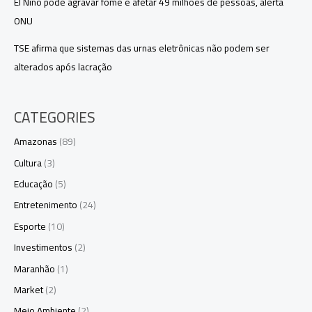
El Niño pode agravar fome e afetar 49 milhões de pessoas, alerta
ONU
TSE afirma que sistemas das urnas eletrônicas não podem ser
alterados após lacração
CATEGORIES
Amazonas
(89)
Cultura
(3)
Educação
(5)
Entretenimento
(24)
Esporte
(10)
Investimentos
(2)
Maranhão
(1)
Market
(2)
Meio Ambiente
(2)