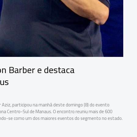
on Barber e destaca
us
Aziz, participou na manhã deste domingo (8) do evento
ona Centro-Sul de Manaus. O encontro reuniu mais de 600
dando-se como um dos maiores eventos do segmento no estado.