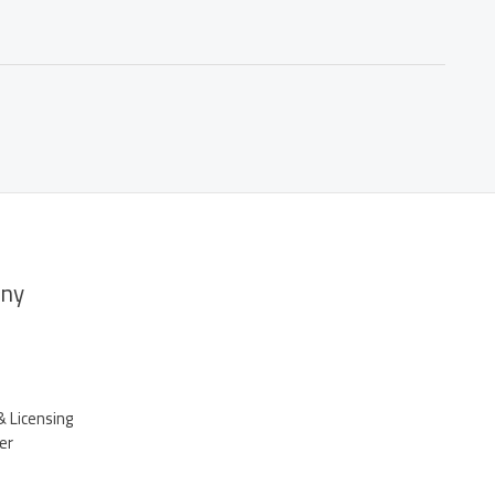
ny
& Licensing
er