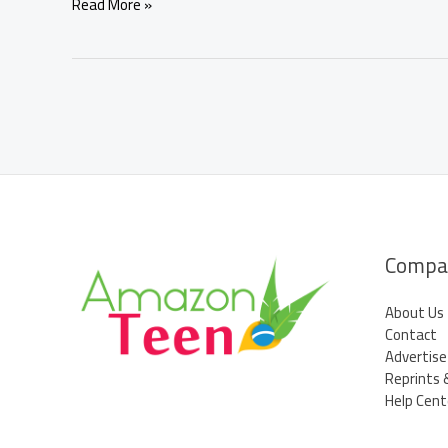
Omar
Read More »
Aziz
participa
do
Amazon
Barber
e
destaca
empreendedorismo
em
Manaus
Compa
About Us
Contact
Advertise
Reprints 
Help Cent