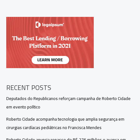
como
líder
olímpico
no
Norte
e
abre
caminho
para
as
melhores
universidades
RECENT POSTS
Deputados do Republicanos reforçam campanha de Roberto Cidade
em evento político
Roberto Cidade acompanha tecnologia que amplia segurança em
cirurgias cardíacas pediátricas no Francisca Mendes
Roberto Cidade anuncia repasse de R$ 276 milhões e avança em