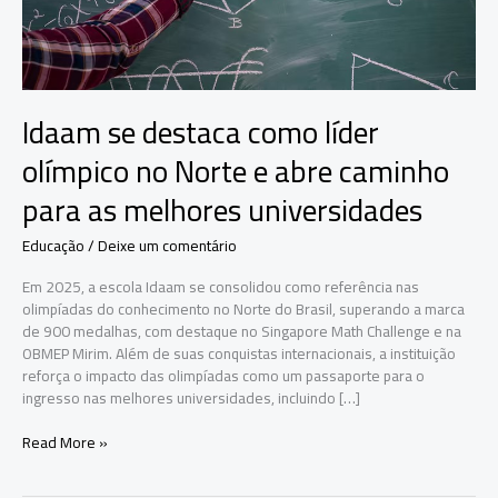
Idaam se destaca como líder
olímpico no Norte e abre caminho
para as melhores universidades
Educação
/
Deixe um comentário
Em 2025, a escola Idaam se consolidou como referência nas
olimpíadas do conhecimento no Norte do Brasil, superando a marca
de 900 medalhas, com destaque no Singapore Math Challenge e na
OBMEP Mirim. Além de suas conquistas internacionais, a instituição
reforça o impacto das olimpíadas como um passaporte para o
ingresso nas melhores universidades, incluindo […]
Idaam
Read More »
se
destaca