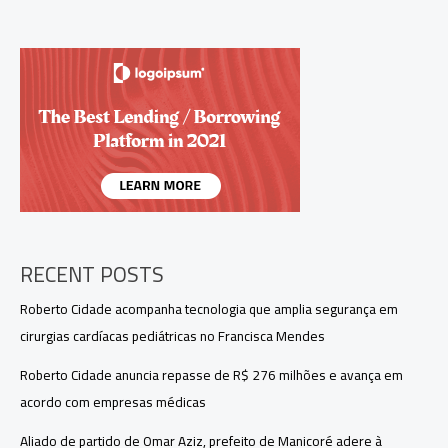
Operação
Segurança
Presente,
reforça
policiamento
e
entrega
viaturas
no
Amazonas
RECENT POSTS
Roberto Cidade acompanha tecnologia que amplia segurança em
cirurgias cardíacas pediátricas no Francisca Mendes
Roberto Cidade anuncia repasse de R$ 276 milhões e avança em
acordo com empresas médicas
Aliado de partido de Omar Aziz, prefeito de Manicoré adere à