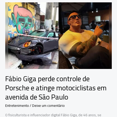
abertura
de
cursos
para
reforçar
combate
ao
crime
organizado
no
Amazonas
Fábio Giga perde controle de
Porsche e atinge motociclistas em
avenida de São Paulo
Entretenimento
/
Deixe um comentário
O fisiculturista e influenciador digital Fábio Giga, de 46 anos, se