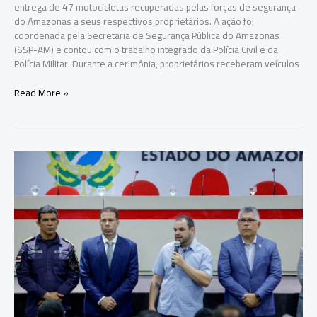
entrega de 47 motocicletas recuperadas pelas forças de segurança
do Amazonas a seus respectivos proprietários. A ação foi
coordenada pela Secretaria de Segurança Pública do Amazonas
(SSP-AM) e contou com o trabalho integrado da Polícia Civil e da
Polícia Militar. Durante a cerimônia, proprietários receberam veículos
Roberto
Read More »
Cidade
entrega
47
motocicletas
recuperadas
e
reforça
combate
ao
roubo
de
veículos
no
Amazonas