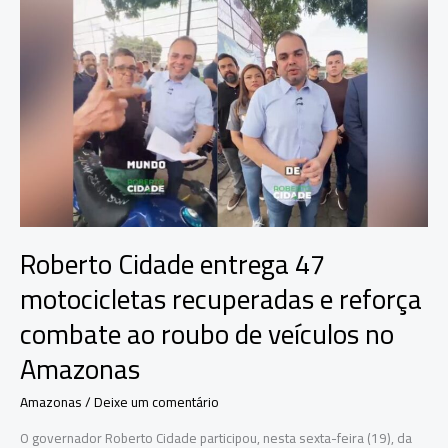
kitesurf,
mas
arma
falha
em
praia
do
Rio
Roberto Cidade entrega 47
motocicletas recuperadas e reforça
combate ao roubo de veículos no
Amazonas
Amazonas
/
Deixe um comentário
O governador Roberto Cidade participou, nesta sexta-feira (19), da