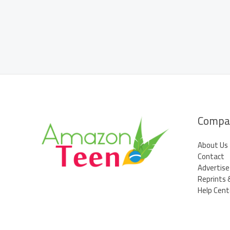
no
Amazonas
Compa
About Us
Contact
Advertise
Reprints 
Help Cent