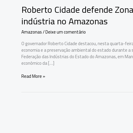
Roberto Cidade defende Zona
indústria no Amazonas
Amazonas
/
Deixe um comentário
O governador Roberto Cidade destacou, nesta quarta-feira
economia e a preservação ambiental do estado durante a s
Federação das Indústrias do Estado do Amazonas, em Mana
econômico da […]
Roberto
Read More »
Cidade
defende
Zona
Franca
durante
prêmio
da
indústria