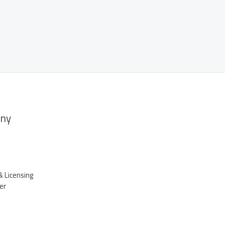
ny
& Licensing
er