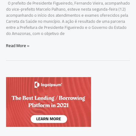
O prefeito de Presidente Figueiredo, Fernando Vieira, acompanhado
do vice-prefeito Marcelo Palhano, esteve nesta segunda-feira (12)
acompanhando o início dos atendimentos e exames oferecidos pela
Carreta da Saúde no município. A ação é resultado de uma parceria
entre a Prefeitura de Presidente Figueiredo e o Governo do Estado
do Amazonas, com o objetivo de
Prefeito
Read More »
Fernando
Vieira
acompanha
início
dos
atendimentos
da
Carreta
da
Saúde
em
Presidente
Figueiredo