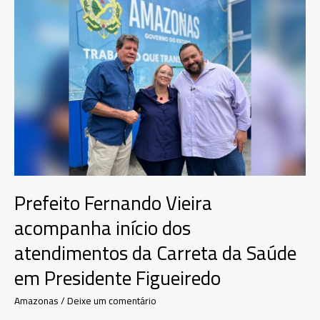
na
Ação
Cidadania
Verde-
Oliva
em
Manaus
Prefeito Fernando Vieira
acompanha início dos
atendimentos da Carreta da Saúde
em Presidente Figueiredo
Amazonas
/
Deixe um comentário