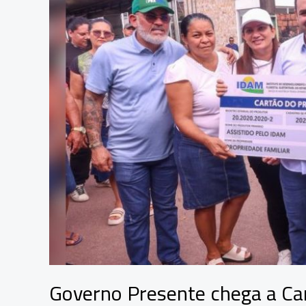
ações
em
saúde,
produção
rural
e
cidadania
Governo Presente chega a Ca