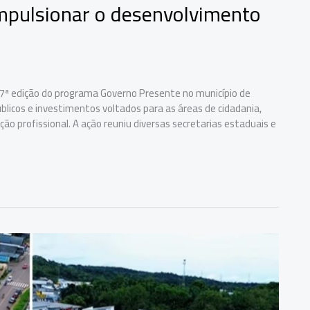
mpulsionar o desenvolvimento
7ª edição do programa Governo Presente no município de
blicos e investimentos voltados para as áreas de cidadania,
ação profissional. A ação reuniu diversas secretarias estaduais e