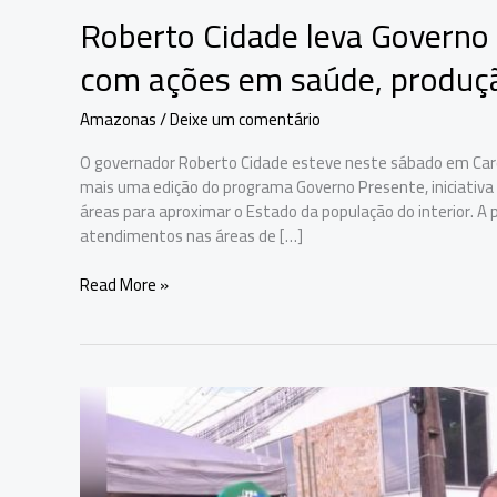
Roberto Cidade leva Governo
com ações em saúde, produção
Amazonas
/
Deixe um comentário
O governador Roberto Cidade esteve neste sábado em Car
mais uma edição do programa Governo Presente, iniciativa 
áreas para aproximar o Estado da população do interior. A
atendimentos nas áreas de […]
Roberto
Read More »
Cidade
leva
Governo
Presente
a
Careiro
Castanho
com