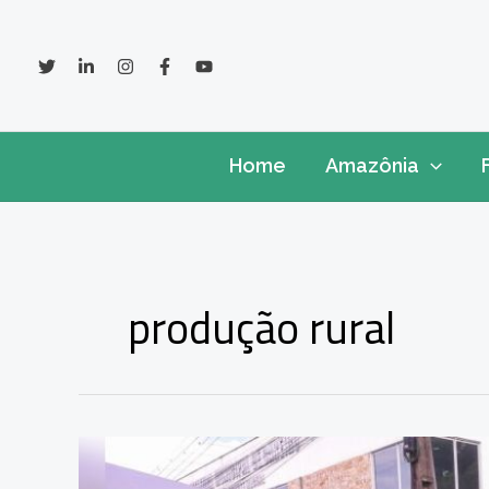
Ir
para
o
conteúdo
Home
Amazônia
produção rural