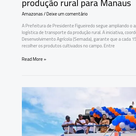
produção rural para Manaus
Amazonas
/
Deixe um comentário
A Prefeitura de Presidente Figueiredo segue ampliando o ap
logística de transporte da produção rural. A iniciativa, co
Desenvolvimento Agrícola (Semada), garante que a cada 15
recolher os produtos cultivados no campo. Entre
Prefeitura
Read More »
de
Presidente
Figueiredo
reforça
transporte
da
produção
rural
para
Manaus