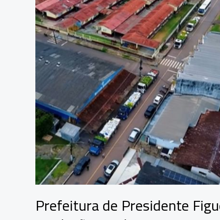
ações
para
impulsionar
o
desenvolvimento
local
Prefeitura de Presidente Figu