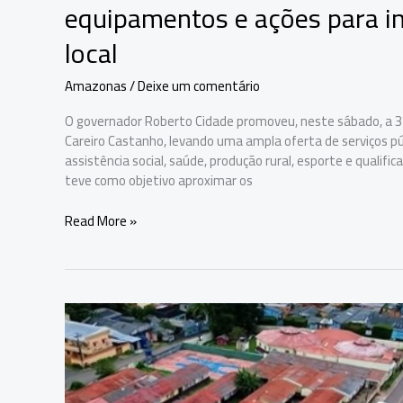
equipamentos e ações para i
local
Amazonas
/
Deixe um comentário
O governador Roberto Cidade promoveu, neste sábado, a 3
Careiro Castanho, levando uma ampla oferta de serviços pú
assistência social, saúde, produção rural, esporte e qualific
teve como objetivo aproximar os
Governo
Read More »
Presente
chega
a
Careiro
Castanho
com
serviços,
equipamentos
e