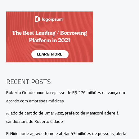
Aranha:
Um
Novo
Dia
destaca
herói
cercado
por
vilões
RECENT POSTS
Roberto Cidade anuncia repasse de R$ 276 milhões e avança em
acordo com empresas médicas
Aliado de partido de Omar Aziz, prefeito de Manicoré adere à
candidatura de Roberto Cidade
El Niño pode agravar fome e afetar 49 milhões de pessoas, alerta