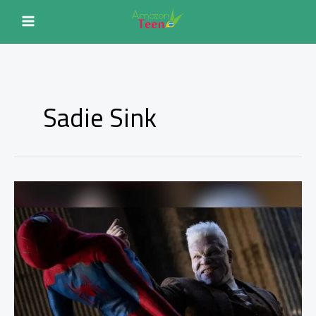
Ir
para
o
conteúdo
Sadie Sink