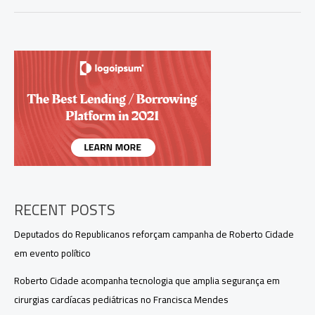
opta
por
salário
de
deputado
e
abre
mão
de
remuneração
como
governador
interino
no
Amazonas
RECENT POSTS
Deputados do Republicanos reforçam campanha de Roberto Cidade
em evento político
Roberto Cidade acompanha tecnologia que amplia segurança em
cirurgias cardíacas pediátricas no Francisca Mendes