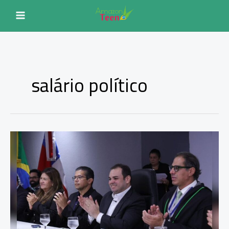
Ir
para
o
conteúdo
salário político