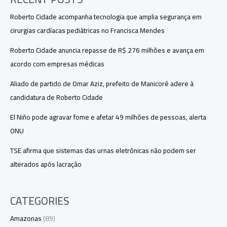
de
sair”
Roberto Cidade acompanha tecnologia que amplia segurança em
cirurgias cardíacas pediátricas no Francisca Mendes
Roberto Cidade anuncia repasse de R$ 276 milhões e avança em
acordo com empresas médicas
Aliado de partido de Omar Aziz, prefeito de Manicoré adere à
candidatura de Roberto Cidade
El Niño pode agravar fome e afetar 49 milhões de pessoas, alerta
ONU
TSE afirma que sistemas das urnas eletrônicas não podem ser
alterados após lacração
CATEGORIES
Amazonas
(89)