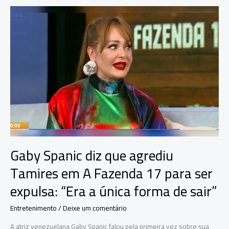
e
influenciadores
após
perder
filho
de
26
anos
para
o
vício
em
apostas
Gaby Spanic diz que agrediu
Tamires em A Fazenda 17 para ser
expulsa: “Era a única forma de sair”
Entretenimento
/
Deixe um comentário
A atriz venezuelana Gaby Spanic falou pela primeira vez sobre sua