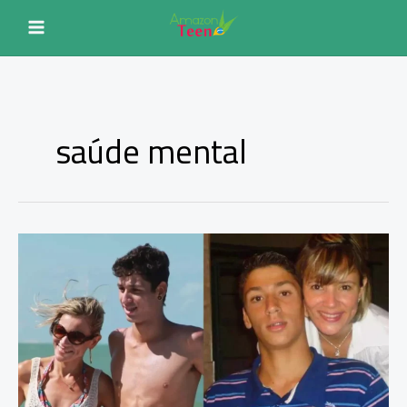
Ir
para
o
conteúdo
saúde mental