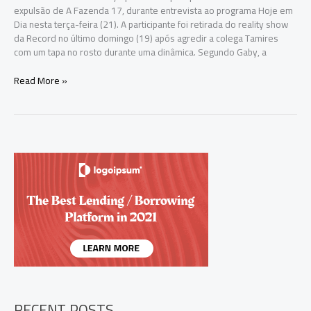
expulsão de A Fazenda 17, durante entrevista ao programa Hoje em
Dia nesta terça-feira (21). A participante foi retirada do reality show
da Record no último domingo (19) após agredir a colega Tamires
com um tapa no rosto durante uma dinâmica. Segundo Gaby, a
Gaby
Read More »
Spanic
diz
que
agrediu
Tamires
em
A
Fazenda
17
para
ser
expulsa:
“Era
a
única
forma
RECENT POSTS