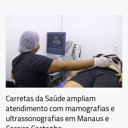
Saúde
ampliam
atendimento
com
mamografias
e
ultrassonografias
em
Manaus
e
Careiro
Castanho
Carretas da Saúde ampliam
atendimento com mamografias e
ultrassonografias em Manaus e