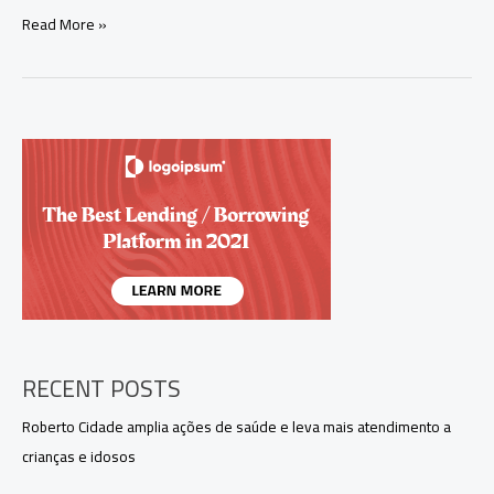
Roberto
Read More »
Cidade
entrega
equipamentos
ao
Hospital
Jofre
Cohen
e
destina
mais
de
R$
566
mil
a
instituições
RECENT POSTS
sociais
em
Roberto Cidade amplia ações de saúde e leva mais atendimento a
Parintins
crianças e idosos