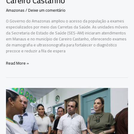
Careiro Castanho
Amazonas
/
Deixe um comentário
O Governo do Amazonas ampliou o acesso da população a exames
especializados por meio das Carretas da Saúde. As unidades móveis
da Secretaria de Estado de Saúde (SES-AM) iniciaram atendimentos
em Manaus e no município de Careiro Castanho, oferecendo exames
de mamografia e ultrassonografia para fortalecer o diagnóstico
precoce e reduzir a fila de espera
Carretas
Read More »
da
Saúde
ampliam
atendimento
com
mamografias
e
ultrassonografias
em
Manaus
e