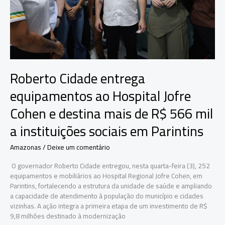
Careiro
Castanho
Roberto Cidade entrega
equipamentos ao Hospital Jofre
Cohen e destina mais de R$ 566 mil
a instituições sociais em Parintins
Amazonas
/
Deixe um comentário
O governador Roberto Cidade entregou, nesta quarta-feira (3), 252
equipamentos e mobiliários ao Hospital Regional Jofre Cohen, em
Parintins, fortalecendo a estrutura da unidade de saúde e ampliando
a capacidade de atendimento à população do município e cidades
vizinhas. A ação integra a primeira etapa de um investimento de R$
9,8 milhões destinado à modernização