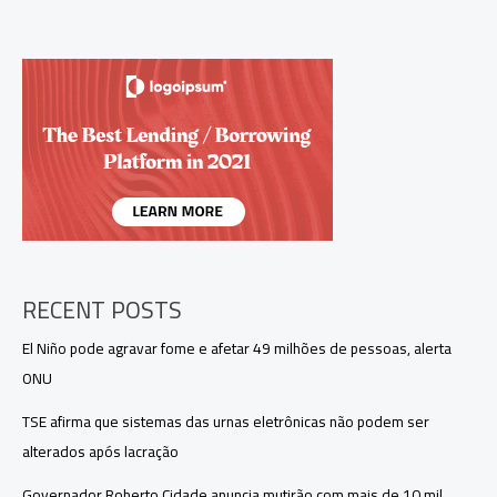
Natal”
reúne
200
mil
pessoas
em
Manaus
RECENT POSTS
El Niño pode agravar fome e afetar 49 milhões de pessoas, alerta
ONU
TSE afirma que sistemas das urnas eletrônicas não podem ser
alterados após lacração
Governador Roberto Cidade anuncia mutirão com mais de 10 mil