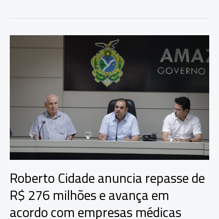
Cidade
acompanha
tecnologia
que
amplia
segurança
em
cirurgias
cardíacas
pediátricas
no
Francisca
Mendes
Roberto Cidade anuncia repasse de
R$ 276 milhões e avança em
acordo com empresas médicas