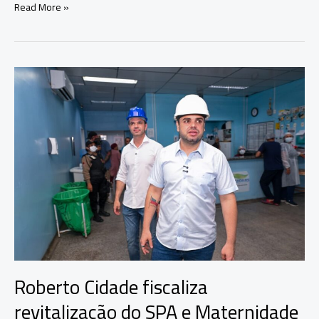
Governador
Read More »
Roberto
Cidade
anuncia
mutirão
com
mais
de
10
mil
consultas
em
neuropediatria
para
crianças
neurodivergentes
Roberto Cidade fiscaliza
revitalização do SPA e Maternidade