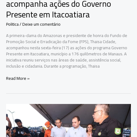
acompanha ações do Governo
Presente em Itacoatiara
Politica
/
Deixe um comentário
A primeira-dama do Amazonas e presidente de honra do Fundo de
Promoção Social e Erradicação da Fome (FPS), Thaisa Cidade,
acompanhou nesta sexta-feira (17) as ações do programa Governo
Presente em Itacoatiara, município a 176 quilômetros de Manaus. A
iniciativa reuniu serviços nas áreas de saúde, assistência social,
inclusão e cidadania. Durante a programação, Thaisa
Primeira-
Read More »
dama
Thaisa
Cidade
acompanha
ações
do
Governo
Presente
em