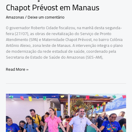
Chapot Prévost em Manaus
Amazonas
/
Deixe um comentário
O governador Roberto Cidade fiscalizou, na manhã desta segunda-
feira (27/07), as obras de revitalização do Serviço de Pronto
Atendimento (SPA) e Maternidade Chapot Prévost, no bairro Colônia
Antônio Aleixo, zona leste de Manaus. A intervenção integra o plano
de modernização da rede estadual de saúde, coordenado pela
Secretaria de Estado de Saúde do Amazonas (SES-AM),
Roberto
Read More »
Cidade
fiscaliza
revitalização
do
SPA
e
Maternidade
Chapot
Prévost
em