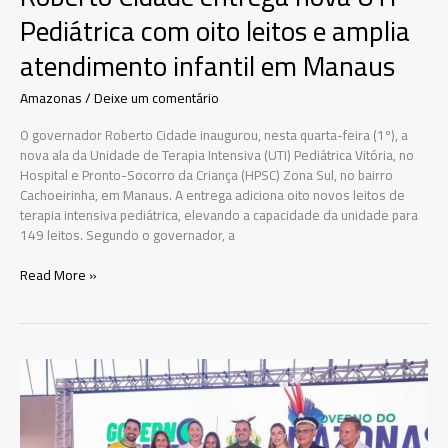
Pediátrica com oito leitos e amplia
atendimento infantil em Manaus
Amazonas
/
Deixe um comentário
O governador Roberto Cidade inaugurou, nesta quarta-feira (1º), a
nova ala da Unidade de Terapia Intensiva (UTI) Pediátrica Vitória, no
Hospital e Pronto-Socorro da Criança (HPSC) Zona Sul, no bairro
Cachoeirinha, em Manaus. A entrega adiciona oito novos leitos de
terapia intensiva pediátrica, elevando a capacidade da unidade para
149 leitos. Segundo o governador, a
Roberto
Read More »
Cidade
entrega
nova
UTI
Pediátrica
com
oito
leitos