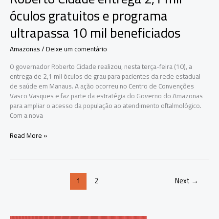
óculos gratuitos e programa
ultrapassa 10 mil beneficiados
Amazonas
/
Deixe um comentário
O governador Roberto Cidade realizou, nesta terça-feira (10), a
entrega de 2,1 mil óculos de grau para pacientes da rede estadual
de saúde em Manaus. A ação ocorreu no Centro de Convenções
Vasco Vasques e faz parte da estratégia do Governo do Amazonas
para ampliar o acesso da população ao atendimento oftalmológico.
Com a nova
Roberto
Read More »
Cidade
entrega
2,1
mil
1
2
Next
→
óculos
gratuitos
e
programa