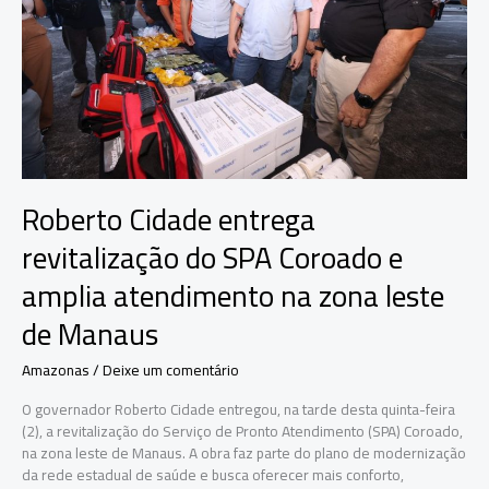
Itacoatiara
Roberto Cidade entrega
revitalização do SPA Coroado e
amplia atendimento na zona leste
de Manaus
Amazonas
/
Deixe um comentário
O governador Roberto Cidade entregou, na tarde desta quinta-feira
(2), a revitalização do Serviço de Pronto Atendimento (SPA) Coroado,
na zona leste de Manaus. A obra faz parte do plano de modernização
da rede estadual de saúde e busca oferecer mais conforto,