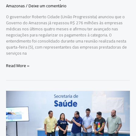
Amazonas
/
Deixe um comentário
O governador Roberto Cidade (União Progressista) anunciou que o
Governo do Amazonas já repassou R$ 276 milhões às empresas
médicas nos últimos quatro meses e afirmou ter avançado nas
negociações para regularizar os pagamentos à categoria. O
entendimento foi consolidado durante uma reunião realizada nesta
quarta-feira (5), com representantes das empresas prestadoras de
serviços na
Roberto
Read More »
Cidade
anuncia
repasse
de
R$
276
milhões
e
avança
em
acordo