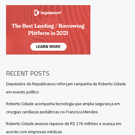
Tamires
em
A
Fazenda
17
para
ser
expulsa:
“Era
a
única
forma
RECENT POSTS
de
sair”
Deputados do Republicanos reforçam campanha de Roberto Cidade
em evento político
Roberto Cidade acompanha tecnologia que amplia segurança em
cirurgias cardíacas pediátricas no Francisca Mendes
Roberto Cidade anuncia repasse de R$ 276 milhões e avança em
acordo com empresas médicas