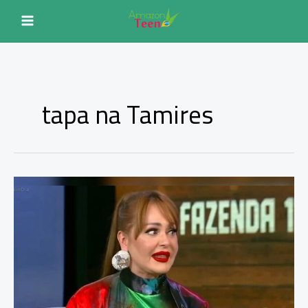
Ir
para
o
conteúdo
tapa na Tamires