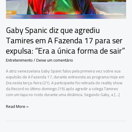
Gaby Spanic diz que agrediu
Tamires em A Fazenda 17 para ser
expulsa: “Era a única forma de sair”
Entretenimento
/
Deixe um comentário
A atriz venezuelana Gaby Spanic falou pela primeira vez sobre sua
expulsão de A Fazenda 17, durante entrevista ao programa Hoje em
Dia nesta terça-feira (21). A participante foi retirada do reality show
da Record no último domingo (19) após agredir a colega Tamires
com um tapa no rosto durante uma dinâmica. Segundo Gaby, a […]
Gaby
Read More »
Spanic
diz
que
agrediu