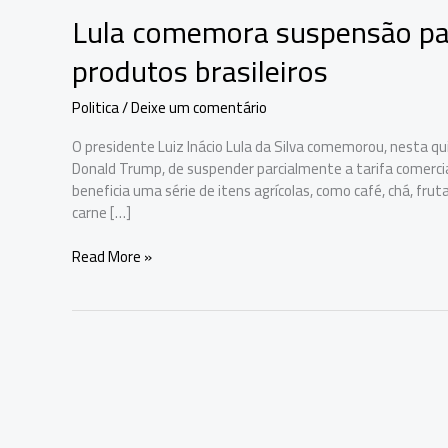
Lula comemora suspensão par
produtos brasileiros
Politica
/
Deixe um comentário
O presidente Luiz Inácio Lula da Silva comemorou, nesta qu
Donald Trump, de suspender parcialmente a tarifa comercia
beneficia uma série de itens agrícolas, como café, chá, fruta
carne […]
Lula
Read More »
comemora
suspensão
parcial
de
tarifas
dos
EUA
sobre