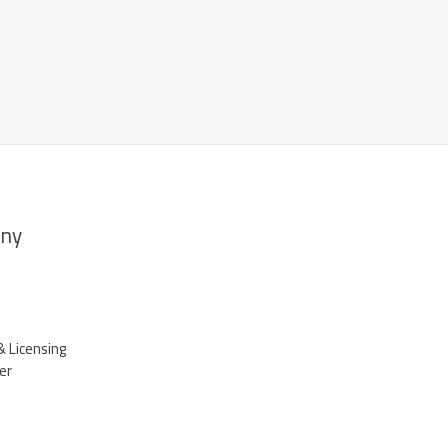
ny
& Licensing
er