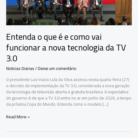
Entenda o que é e como vai
funcionar a nova tecnologia da TV
3.0
Noticias Diarias
/
Deixe um comentário
O presidente Luiz Inácio Lula da Silva assinou nesta quarta-feira (27)
o decreto de implementação da TV 3.0, considerada a nova geração
da tecnologia de televisão aberta e gratuita brasileira. A expectativa
do governo é de que a TV 3.0 entre no ar em junho de 2026, a tempo
da próxima Copa do Mundo. Entenda como o modelo […]
Entenda
Read More »
o
que
é