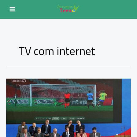
Ir
para
o
conteúdo
TV com internet