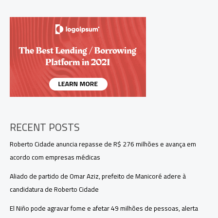
e
como
vai
funcionar
a
nova
tecnologia
da
TV
3.0
RECENT POSTS
Roberto Cidade anuncia repasse de R$ 276 milhões e avança em
acordo com empresas médicas
Aliado de partido de Omar Aziz, prefeito de Manicoré adere à
candidatura de Roberto Cidade
El Niño pode agravar fome e afetar 49 milhões de pessoas, alerta