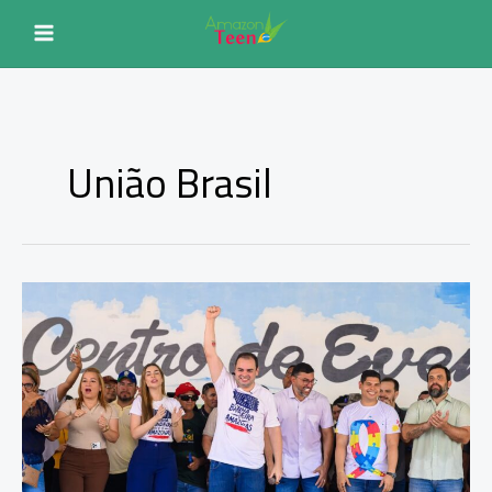
Ir
para
o
conteúdo
União Brasil