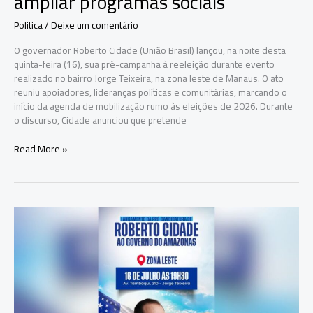
ampliar programas sociais
Politica
/
Deixe um comentário
O governador Roberto Cidade (União Brasil) lançou, na noite desta
quinta-feira (16), sua pré-campanha à reeleição durante evento
realizado no bairro Jorge Teixeira, na zona leste de Manaus. O ato
reuniu apoiadores, lideranças políticas e comunitárias, marcando o
início da agenda de mobilização rumo às eleições de 2026. Durante
o discurso, Cidade anunciou que pretende
Roberto
Read More »
Cidade
lança
pré-
campanha,
anuncia
aumento
do
Auxílio
Permanente
e
promete