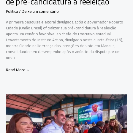
de pré-candidatura à reeleição
Politica
/
Deixe um comentário
A primeira pesquisa eleitoral divulgada após o governador Roberto
Cidade (União Brasil) oficializar sua pré-candidatura à reeleição
aponta um cenário favorável ao chefe do Executivo estadual.
Levantamento do Instituto Action, divulgado nesta quarta-feira (15),
mostra Cidade na liderança das intenções de voto em Manaus,
consolidando seu desempenho após o anúncio da disputa por um
novo
Pesquisa
Read More »
aponta
Roberto
Cidade
na
liderança
em
Manaus
após
anúncio
de