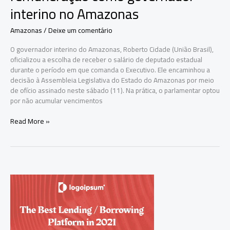
interino no Amazonas
Amazonas
/
Deixe um comentário
O governador interino do Amazonas, Roberto Cidade (União Brasil),
oficializou a escolha de receber o salário de deputado estadual
durante o período em que comanda o Executivo. Ele encaminhou a
decisão à Assembleia Legislativa do Estado do Amazonas por meio
de ofício assinado neste sábado (11). Na prática, o parlamentar optou
por não acumular vencimentos
Roberto
Read More »
Cidade
opta
por
salário
de
deputado
e
abre
mão
de