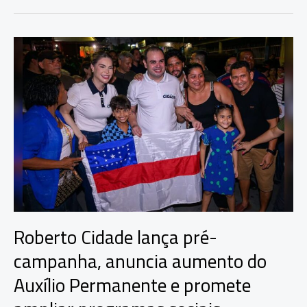
apresenta
propostas
e
reforça
compromisso
com
Borba
e
o
interior
Roberto Cidade lança pré-
campanha, anuncia aumento do
Auxílio Permanente e promete