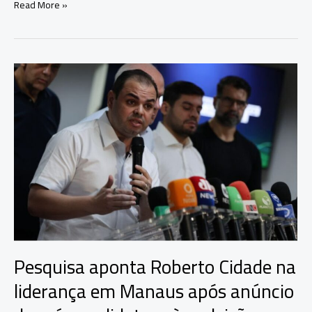
Roberto
Read More »
Cidade
inicia
pré-
campanha
ao
Governo
do
Amazonas
com
evento
na
zona
Leste
de
Manaus
Pesquisa aponta Roberto Cidade na
liderança em Manaus após anúncio