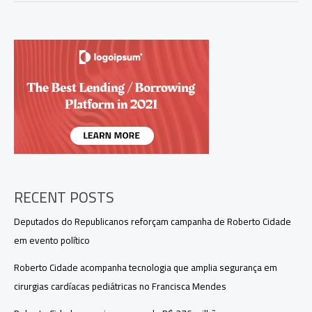
fisiculturista
multicampeão,
aos
31
anos
no
Rio
Grande
do
Sul
RECENT POSTS
Deputados do Republicanos reforçam campanha de Roberto Cidade
em evento político
Roberto Cidade acompanha tecnologia que amplia segurança em
cirurgias cardíacas pediátricas no Francisca Mendes