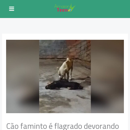
Ir
para
o
conteúdo
Cão faminto é flagrado devorando