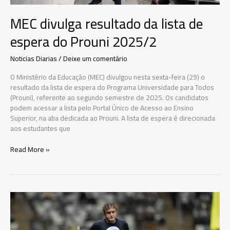
MEC divulga resultado da lista de
espera do Prouni 2025/2
Noticias Diarias
/
Deixe um comentário
O Ministério da Educação (MEC) divulgou nesta sexta-feira (29) o
resultado da lista de espera do Programa Universidade para Todos
(Prouni), referente ao segundo semestre de 2025. Os candidatos
podem acessar a lista pelo Portal Único de Acesso ao Ensino
Superior, na aba dedicada ao Prouni. A lista de espera é direcionada
aos estudantes que
MEC
Read More »
divulga
resultado
da
lista
de
espera
do