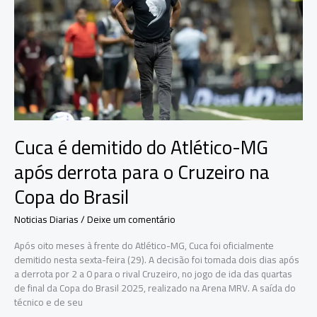
Prouni
2025/2
Cuca é demitido do Atlético-MG
após derrota para o Cruzeiro na
Copa do Brasil
Noticias Diarias
/
Deixe um comentário
Após oito meses à frente do Atlético-MG, Cuca foi oficialmente
demitido nesta sexta-feira (29). A decisão foi tomada dois dias após
a derrota por 2 a 0 para o rival Cruzeiro, no jogo de ida das quartas
de final da Copa do Brasil 2025, realizado na Arena MRV. A saída do
técnico e de seu