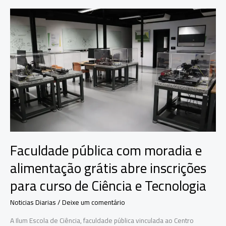
multicampeão,
aos
31
anos
no
Rio
Grande
do
Sul
Faculdade pública com moradia e
alimentação grátis abre inscrições
para curso de Ciência e Tecnologia
Noticias Diarias
/
Deixe um comentário
A Ilum Escola de Ciência, faculdade pública vinculada ao Centro