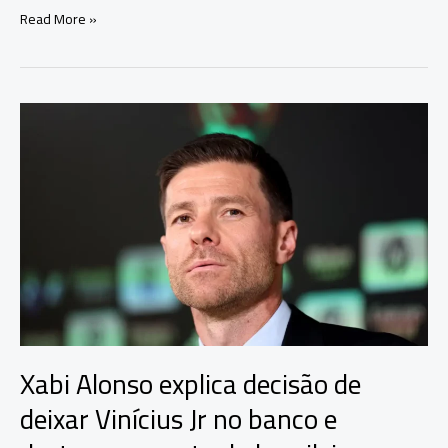
Cuca
Read More »
é
demitido
do
Atlético-
MG
após
derrota
para
o
Cruzeiro
na
Copa
do
Brasil
Xabi Alonso explica decisão de
deixar Vinícius Jr no banco e