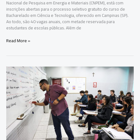
Nacional de Pesquisa em Energia e Materiais (CNPEM), está com
inscrições abertas para o processo seletivo gratuito do curso de
Bacharelado em Ciência e Tecnologia, oferecido em Campinas (SP).
Ao todo, são 40 vagas anuais, com metade reservada para
estudantes de escolas públicas. Além de
Faculdade
Read More »
pública
com
moradia
e
alimentação
grátis
abre
inscrições
para
curso
de
Ciência
e
Tecnologia