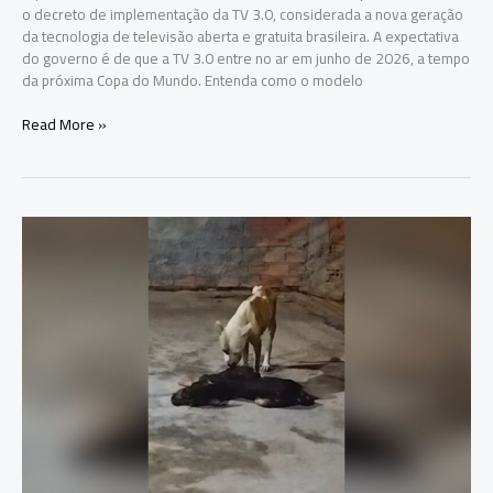
o decreto de implementação da TV 3.0, considerada a nova geração
da tecnologia de televisão aberta e gratuita brasileira. A expectativa
do governo é de que a TV 3.0 entre no ar em junho de 2026, a tempo
da próxima Copa do Mundo. Entenda como o modelo
Entenda
Read More »
o
que
é
e
como
vai
funcionar
a
nova
tecnologia
da
TV
3.0