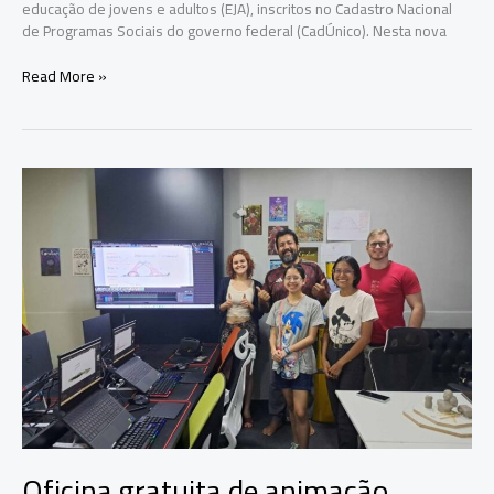
educação de jovens e adultos (EJA), inscritos no Cadastro Nacional
de Programas Sociais do governo federal (CadÚnico). Nesta nova
Pé-
Read More »
de-
Meia: pagamento da
sexta
parcela
começa
nesta
segunda-
feira
Oficina gratuita de animação