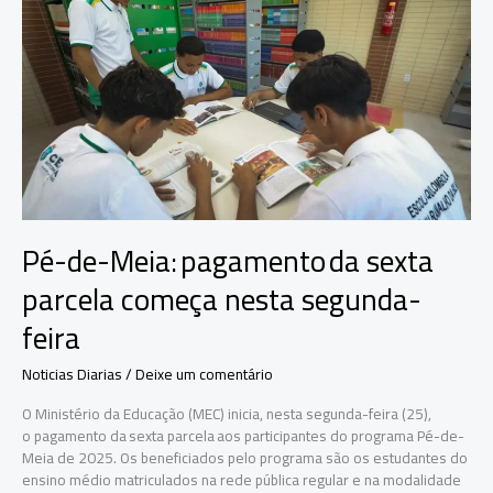
após
abandono
em
Manaus
Pé-de-Meia: pagamento da sexta
parcela começa nesta segunda-
feira
Noticias Diarias
/
Deixe um comentário
O Ministério da Educação (MEC) inicia, nesta segunda-feira (25),
o pagamento da sexta parcela aos participantes do programa Pé-de-
Meia de 2025. Os beneficiados pelo programa são os estudantes do
ensino médio matriculados na rede pública regular e na modalidade