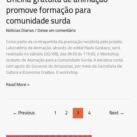
promove formação para
comunidade surda
Noticias Diarias
/
Deixe um comentário
Como parte da contrapartida da premiação recebida pelo projeto
Laboratório de Animação, através do edital Paulo Gustavo, será
realizado no sábado (02/08), das 9h30 às 11h30, o Workshop
Gratuito de Animação para a Comunidade Surda. A iniciativa conta
com apoio do Governo do Amazonas, por meio da Secretaria de
Cultura e Economia Criativa. O workshop
Oficina
Read More »
gratuita
de
animação
promove
←
Previous
1
2
3
4
Next
→
formação
para
comunidade
surda