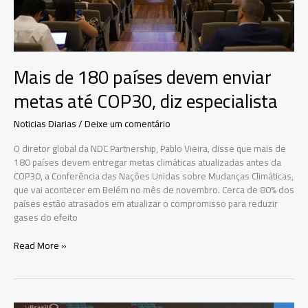
do
brasileiro
Mais de 180 países devem enviar
metas até COP30, diz especialista
Noticias Diarias
/
Deixe um comentário
O diretor global da NDC Partnership, Pablo Vieira, disse que mais de
180 países devem entregar metas climáticas atualizadas antes da
COP30, a Conferência das Nações Unidas sobre Mudanças Climáticas,
que vai acontecer em Belém no mês de novembro. Cerca de 80% dos
países estão atrasados em atualizar o compromisso para reduzir
gases do efeito
Mais
Read More »
de
180
países
devem