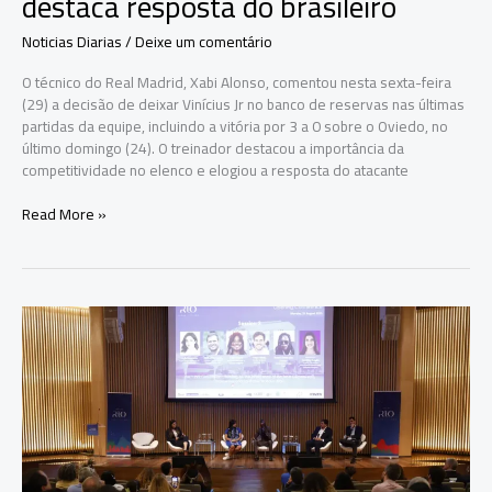
destaca resposta do brasileiro
Noticias Diarias
/
Deixe um comentário
O técnico do Real Madrid, Xabi Alonso, comentou nesta sexta-feira
(29) a decisão de deixar Vinícius Jr no banco de reservas nas últimas
partidas da equipe, incluindo a vitória por 3 a 0 sobre o Oviedo, no
último domingo (24). O treinador destacou a importância da
competitividade no elenco e elogiou a resposta do atacante
Xabi
Read More »
Alonso
explica
decisão
de
deixar
Vinícius
Jr
no
banco
e
destaca
resposta