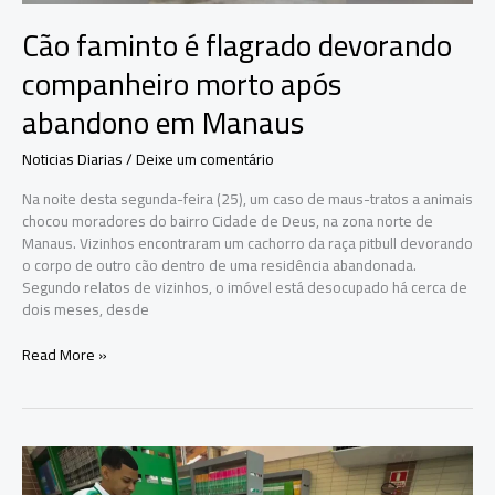
Cão faminto é flagrado devorando
companheiro morto após
abandono em Manaus
Noticias Diarias
/
Deixe um comentário
Na noite desta segunda-feira (25), um caso de maus-tratos a animais
chocou moradores do bairro Cidade de Deus, na zona norte de
Manaus. Vizinhos encontraram um cachorro da raça pitbull devorando
o corpo de outro cão dentro de uma residência abandonada.
Segundo relatos de vizinhos, o imóvel está desocupado há cerca de
dois meses, desde
Cão
Read More »
faminto
é
flagrado
devorando
companheiro
morto