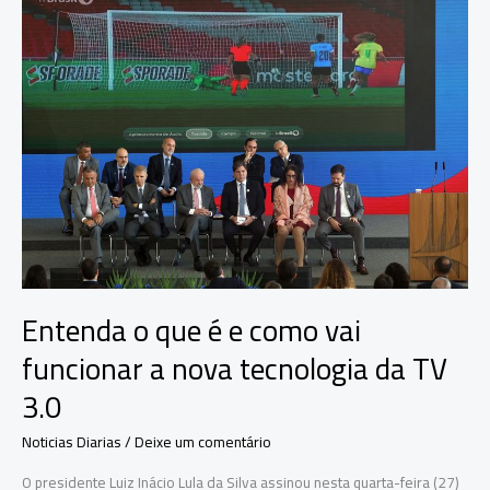
enviar
metas
até
COP30,
diz
especialista
Entenda o que é e como vai
funcionar a nova tecnologia da TV
3.0
Noticias Diarias
/
Deixe um comentário
O presidente Luiz Inácio Lula da Silva assinou nesta quarta-feira (27)