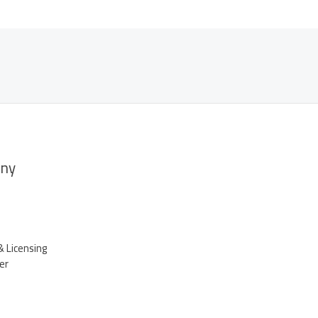
ny
& Licensing
er