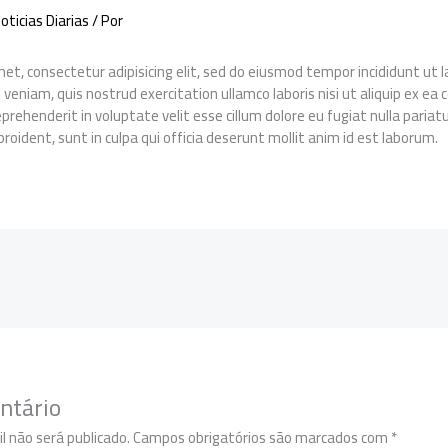
oticias Diarias
/ Por
et, consectetur adipisicing elit, sed do eiusmod tempor incididunt ut
 veniam, quis nostrud exercitation ullamco laboris nisi ut aliquip ex 
reprehenderit in voluptate velit esse cillum dolore eu fugiat nulla pariat
roident, sunt in culpa qui officia deserunt mollit anim id est laborum.
ntário
l não será publicado.
Campos obrigatórios são marcados com
*