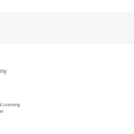
ny
& Licensing
er