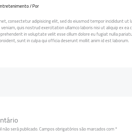
ntretenimento
/ Por
et, consectetur adipisicing elit, sed do eiusmod tempor incididunt ut
 veniam, quis nostrud exercitation ullamco laboris nisi ut aliquip ex 
reprehenderit in voluptate velit esse cillum dolore eu fugiat nulla pariat
roident, sunt in culpa qui officia deserunt mollit anim id est laborum.
ntário
l não será publicado.
Campos obrigatórios são marcados com
*