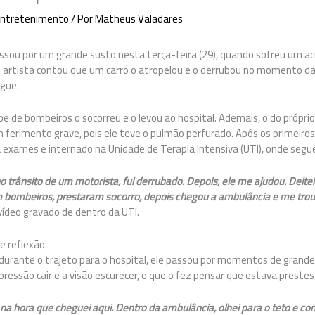
ntretenimento
/ Por
Matheus Valadares
assou por um grande susto nesta terça-feira (29), quando sofreu um ac
 artista contou que um carro o atropelou e o derrubou no momento da 
ngue.
 de bombeiros o socorreu e o levou ao hospital. Ademais, o do próprio
 ferimento grave, pois ele teve o pulmão perfurado. Após os primeiro
a exames e internado na Unidade de Terapia Intensiva (UTI), onde seg
no trânsito de um motorista, fui derrubado. Depois, ele me ajudou. Deite
 bombeiros, prestaram socorro, depois chegou a ambulância e me troux
ídeo gravado de dentro da UTI.
e reflexão
durante o trajeto para o hospital, ele passou por momentos de grande 
pressão cair e a visão escurecer, o que o fez pensar que estava prestes
na hora que cheguei aqui. Dentro da ambulância, olhei para o teto e com