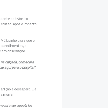
idente de trânsito
colisão. Após o impacto,
 MC Livinho disse que o
s atendimentos, o
ue em observação.
i na calçada, comecei a
e aqui para o hospital”
,
aflição e desespero. Ele
 a morrer.
ecei a ver aquela luz