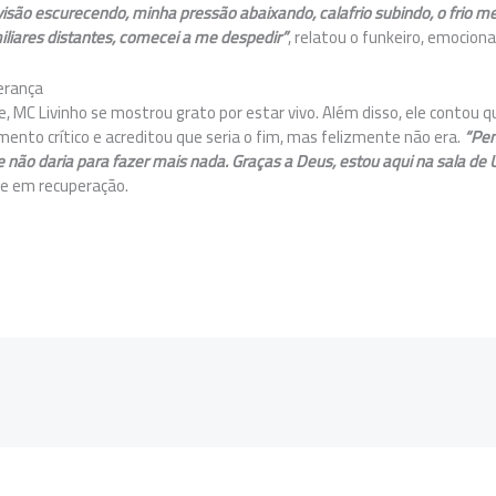
 visão escurecendo, minha pressão abaixando, calafrio subindo, o frio 
iliares distantes, comecei a me despedir”
, relatou o funkeiro, emocion
perança
e, MC Livinho se mostrou grato por estar vivo. Além disso, ele contou
nto crítico e acreditou que seria o fim, mas felizmente não era.
“Pen
 não daria para fazer mais nada. Graças a Deus, estou aqui na sala de
ue em recuperação.