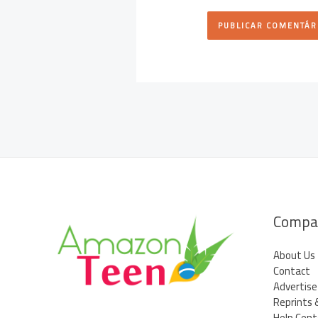
Compa
About Us
Contact
Advertise
Reprints 
Help Cent