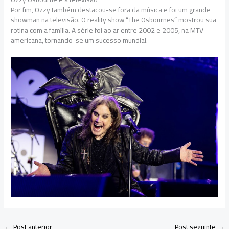
Por fim, Ozzy também destacou-se fora da música e foi um grande
showman na televisão. O reality show “The Osbournes” mostrou sua
rotina com a família. A série foi ao ar entre 2002 e 2005, na MTV
americana, tornando-se um sucesso mundial.
←
Post anterior
Post seguinte
→