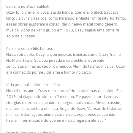
Carreira no Black Sabbath
Ozzy foi o primeiro vocalista da banda. Com ele, o Black Sabbath
lançou álbuns clássicos, como Paranoid e Master of Reality. Portanto,
essas obras ajudaram a consolidar o heavy metal como gênero
musical. Após deixar o grupo em 1979, Ozzy seguiu uma carreira
solo de sucesso.
Carreira solo e hits famosos
Na carreira solo, Ozzy lançou músicas icônicas como Crazy Train e
No More Tears. Sua voz pesada e seu estilo irreverente
conquistaram fãs ao redor do mundo. Além do talento musical, Ozzy
era conhecido por seu carisma e humor no palco.
Vida pessoal, saúde e resiliência
Nos últimos anos, Ozzy enfrentou sérios problemas de saúde. Em
2019, foi diagnosticado com Parkinson. Ele passou por diversas
cirurgias e declarou que não consegue mais andar. Mesmo assim,
mantém uma postura otimista. Segundo Ozzy, “Apesar de todas as
minhas reclamações, ainda estou vivo… vejo pessoas que não
fizeram nem metade do que eu e não chegaram até aqui”.
Ozzy Osbourne e a televisão