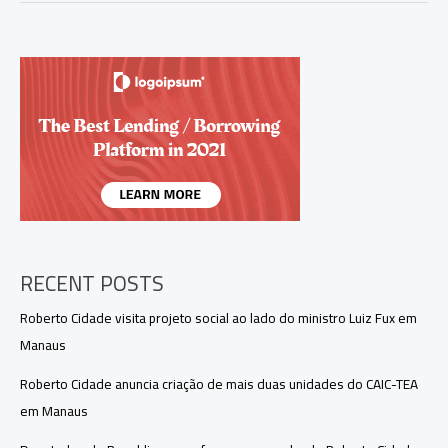
ações
no
governo
e
prioriza
saúde,
social
e
transparência
RECENT POSTS
Roberto Cidade visita projeto social ao lado do ministro Luiz Fux em
Manaus
Roberto Cidade anuncia criação de mais duas unidades do CAIC-TEA
em Manaus