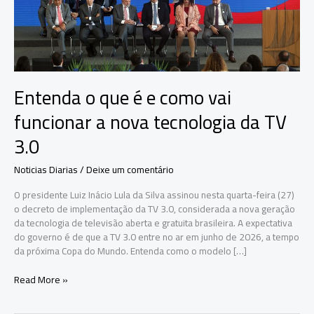
Entenda o que é e como vai
funcionar a nova tecnologia da TV
3.0
Noticias Diarias
/
Deixe um comentário
O presidente Luiz Inácio Lula da Silva assinou nesta quarta-feira (27)
o decreto de implementação da TV 3.0, considerada a nova geração
da tecnologia de televisão aberta e gratuita brasileira. A expectativa
do governo é de que a TV 3.0 entre no ar em junho de 2026, a tempo
da próxima Copa do Mundo. Entenda como o modelo […]
Entenda
Read More »
o
que