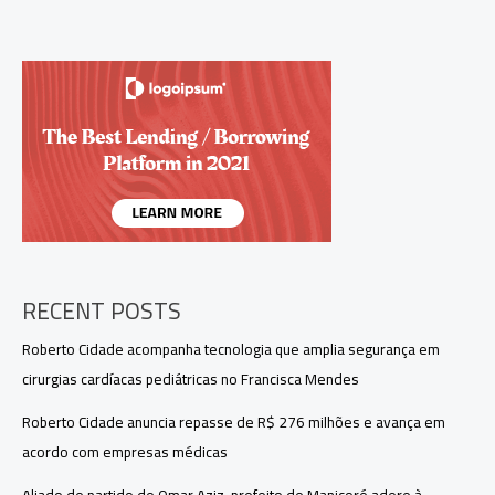
é
e
como
vai
funcionar
a
nova
tecnologia
da
TV
3.0
RECENT POSTS
Roberto Cidade acompanha tecnologia que amplia segurança em
cirurgias cardíacas pediátricas no Francisca Mendes
Roberto Cidade anuncia repasse de R$ 276 milhões e avança em
acordo com empresas médicas
Aliado de partido de Omar Aziz, prefeito de Manicoré adere à