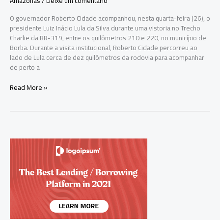
Amazonas
/
Deixe um comentário
O governador Roberto Cidade acompanhou, nesta quarta-feira (26), o
presidente Luiz Inácio Lula da Silva durante uma vistoria no Trecho
Charlie da BR-319, entre os quilômetros 210 e 220, no município de
Borba. Durante a visita institucional, Roberto Cidade percorreu ao
lado de Lula cerca de dez quilômetros da rodovia para acompanhar
de perto a
Roberto
Read More »
Cidade
acompanha
Lula
em
vistoria
na
BR-
319
e
defende
avanço
das
obras