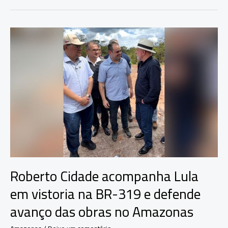
apresenta
propostas
e
reforça
compromisso
com
Borba
e
o
interior
Roberto Cidade acompanha Lula
em vistoria na BR-319 e defende
avanço das obras no Amazonas