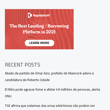
de
tarifas
dos
EUA
sobre
produtos
brasileiros
RECENT POSTS
Aliado de partido de Omar Aziz, prefeito de Manicoré adere à
candidatura de Roberto Cidade
El Niño pode agravar fome e afetar 49 milhões de pessoas, alerta
ONU
TSE afirma que sistemas das urnas eletrônicas não podem ser