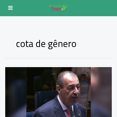
Ir
para
o
conteúdo
cota de gênero