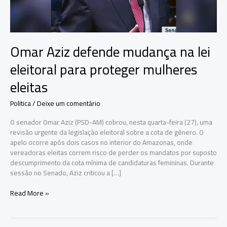
Omar Aziz defende mudança na lei
eleitoral para proteger mulheres
eleitas
Politica
/
Deixe um comentário
O senador Omar Aziz (PSD-AM) cobrou, nesta quarta-feira (27), uma
revisão urgente da legislação eleitoral sobre a cota de gênero. O
apelo ocorre após dois casos no interior do Amazonas, onde
vereadoras eleitas correm risco de perder os mandatos por suposto
descumprimento da cota mínima de candidaturas femininas. Durante
sessão no Senado, Aziz criticou a […]
Omar
Read More »
Aziz
defende
mudança