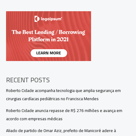
na
lei
eleitoral
para
proteger
mulheres
eleitas
RECENT POSTS
Roberto Cidade acompanha tecnologia que amplia segurança em
cirurgias cardíacas pediátricas no Francisca Mendes
Roberto Cidade anuncia repasse de R$ 276 milhões e avança em
acordo com empresas médicas
Aliado de partido de Omar Aziz, prefeito de Manicoré adere à