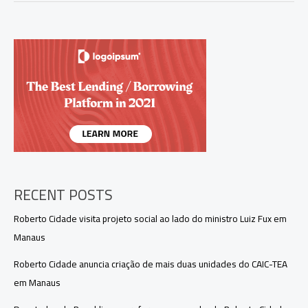
geração
de
empregos
e
defende
fim
da
escala
6×1
RECENT POSTS
Roberto Cidade visita projeto social ao lado do ministro Luiz Fux em
Manaus
Roberto Cidade anuncia criação de mais duas unidades do CAIC-TEA
em Manaus