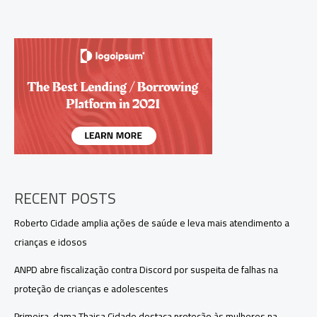
tomógrafo
e
reforça
atendimento
pediátrico
no
Amazonas
RECENT POSTS
Roberto Cidade amplia ações de saúde e leva mais atendimento a
crianças e idosos
ANPD abre fiscalização contra Discord por suspeita de falhas na
proteção de crianças e adolescentes
Primeira-dama Thaisa Cidade destaca proteção às mulheres na