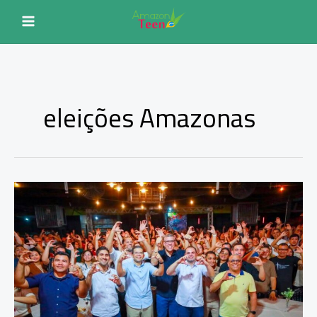
Ir
para
o
conteúdo
eleições Amazonas