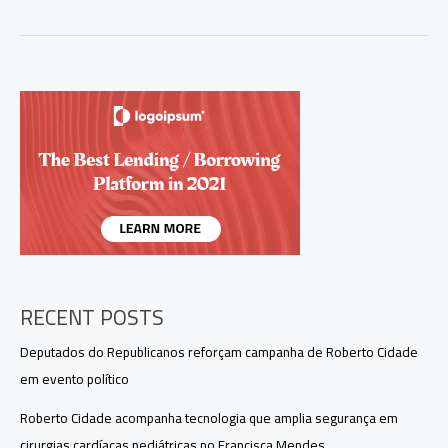
Quaest
aponta
Omar
Aziz
na
liderança
pela
disputa
ao
Governo
do
Amazonas
RECENT POSTS
Deputados do Republicanos reforçam campanha de Roberto Cidade
em evento político
Roberto Cidade acompanha tecnologia que amplia segurança em
cirurgias cardíacas pediátricas no Francisca Mendes