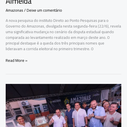
Almeida
Amazonas
/
Deixe um comentário
A nova pesquisa do instituto Direto ao Ponto Pesquisas para o
Governo do Amazonas, divulgada nesta segunda-feira (22/6), revela
uma significativa mudança no cenário da disputa estadual quando
comparada ao levantamento realizado em março deste ano. O
principal destaque é a queda dos três principais nomes que
lideravam a corrida eleitoral no primeiro trimestre. O
Pesquisa
Read More »
Direto
ao
Ponto
aponta
Roberto
Cidade
competitivo
e
recuo
de
Omar,