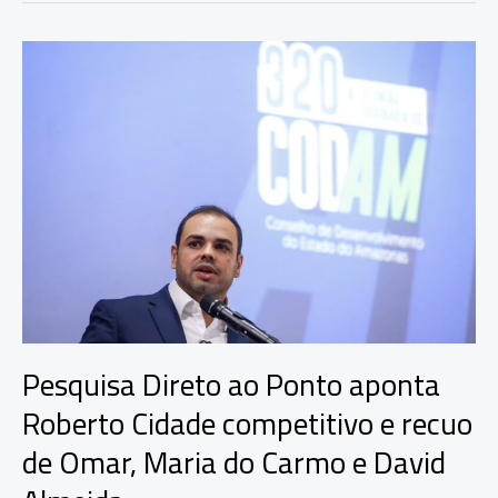
reforçam
campanha
de
Roberto
Cidade
em
evento
político
Pesquisa Direto ao Ponto aponta
Roberto Cidade competitivo e recuo
de Omar, Maria do Carmo e David