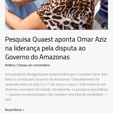
Pesquisa Quaest aponta Omar Aziz
na liderança pela disputa ao
Governo do Amazonas
Politica
/
Deixe um comentário
Uma pesquisa divulgada pelo Quaest indica que o senador Omar Aziz
lidera a corrida pelo Governo do Amazonas. O levantamento foi
realizado entre os dias 5 e 11 de março e ouviu 1.500 eleitores em
diversos municípios do estado. Inicialmente, na pesquisa espontânea
— quando os entrevistados não recebem uma lista de candidatos —
Aziz
Pesquisa
Read More »